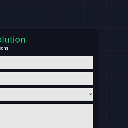
lution
ions