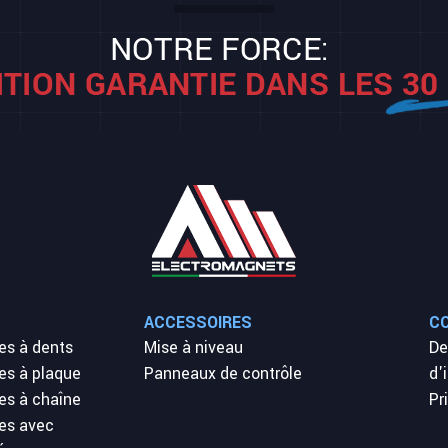
ACCESSOIRES
C
es à dents
Mise à niveau
D
es à plaque
Panneaux de contrôle
d'
es à chaîne
Pr
es avec