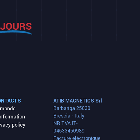
ONTACTS
ATIB MAGNETICS Srl
Barbariga 25030
emande
Brescia - Italy
information
NR TVA IT-
ivacy policy
04533450989
Facture eléctronique